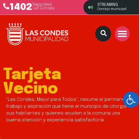
1402
Seguridad
STREAMING
Las Condes
Concejo municipal
Tarjeta
Vecino
Ab
“Las Condes, Mejor para Todos”, resume el permanente
trabajo y aspiración que tiene el municipio de otorgar a
sus habitantes y quienes acuden a la comuna una
buena atención y experiencia satisfactoria.