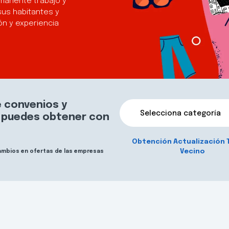
manente trabajo y
sus habitantes y
n y experiencia
 convenios y
Selecciona categoría
e puedes obtener con
Obtención Actualización 
Vecino
cambios en ofertas de las empresas