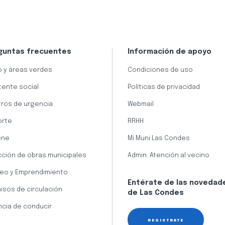
guntas frecuentes
Información de apoyo
 y áreas verdes
Condiciones de uso
tente social
Políticas de privacidad
ros de urgencia
Webmail
orte
RRHH
ene
Mi Muni Las Condes
cción de obras municipales
Admin. Atención al vecino
eo y Emprendimiento
Entérate de las novedad
isos de circulación
de Las Condes
ncia de conducir
REGÍSTRATE