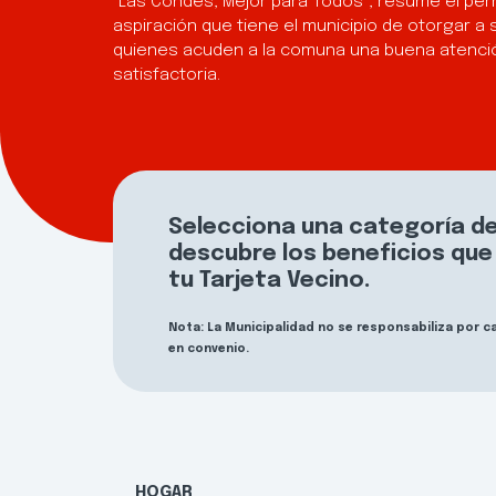
“Las Condes, Mejor para Todos”, resume el per
aspiración que tiene el municipio de otorgar a 
quienes acuden a la comuna una buena atenció
satisfactoria.
Selecciona una categoría de
descubre los beneficios qu
tu Tarjeta Vecino.
Nota: La Municipalidad no se responsabiliza por 
en convenio.
HOGAR