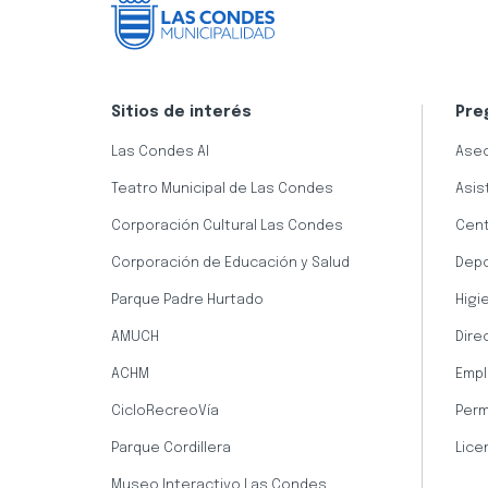
Sitios de interés
Pre
Las Condes AI
Aseo
Teatro Municipal de Las Condes
Asis
Corporación Cultural Las Condes
Cent
Corporación de Educación y Salud
Dep
Parque Padre Hurtado
Higi
AMUCH
Dire
ACHM
Empl
CicloRecreoVía
Perm
Parque Cordillera
Lice
Museo Interactivo Las Condes