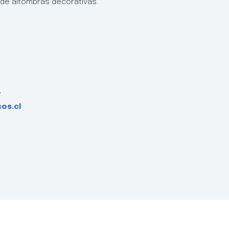
 de alfombras decorativas.
/
os.cl