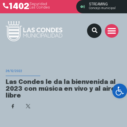
1402
Seguridad
STREAMING
Las Condes
Concejo municipal
26/12/2022
Las Condes le da la bienvenida al
Ab
2023 con música en vivo y al aire
libre