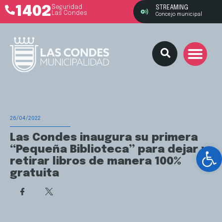
1402
Seguridad
STREAMING
Las Condes
Concejo municipal
26/04/2022
Las Condes inaugura su primera
Ab
“Pequeña Biblioteca” para dejar y
retirar libros de manera 100%
gratuita