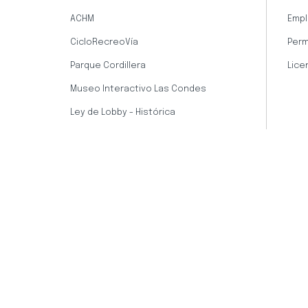
ACHM
Empl
CicloRecreoVía
Perm
Parque Cordillera
Lice
Museo Interactivo Las Condes
Ley de Lobby - Histórica