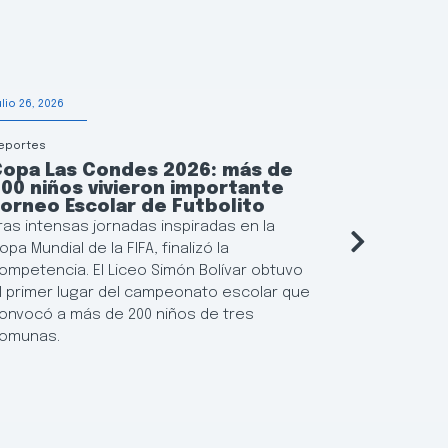
ulio 26, 2026
Julio 24, 2026
eportes
Municipalidad
Copa Las Condes 2026: más de
Las Con
00 niños vivieron importante
manera 
orneo Escolar de Futbolito
las tor
ras intensas jornadas inspiradas en la
El municipi
opa Mundial de la FIFA, finalizó la
para los r
ompetencia. El Liceo Simón Bolívar obtuvo
habitacion
l primer lugar del campeonato escolar que
445 depart
onvocó a más de 200 niños de tres
anticiparse
omunas.
suministro 