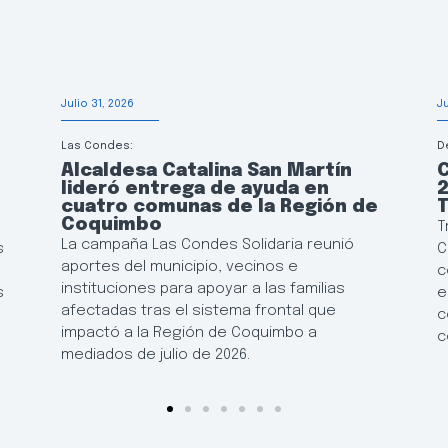
Julio 31, 2026
J
Las Condes:
D
Alcaldesa Catalina San Martín
lideró entrega de ayuda en
2
cuatro comunas de la Región de
T
Coquimbo
T
La campaña Las Condes Solidaria reunió
s
C
aportes del municipio, vecinos e
c
instituciones para apoyar a las familias
s
e
afectadas tras el sistema frontal que
c
impactó a la Región de Coquimbo a
c
mediados de julio de 2026.