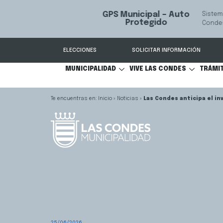
GPS Municipal – Auto
Sistema de
S
Protegido
Condes.
ELECCIONES
SOLICITAR INFORMACIÓN
MUNICIPALIDAD
VIVE LAS CONDES
TRÁMI
Inicio
»
Noticias
»
Las Condes anticipa el i
25/06/2026