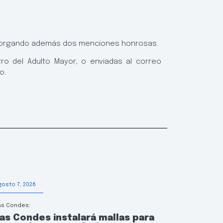
, otorgando además dos menciones honrosas.
ro del Adulto Mayor, o enviadas al correo
o.
gosto 7, 2026
Agosto 6, 202
as Condes:
Educación
as Condes instalará mallas para
Las Con