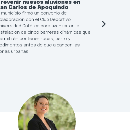
revenir nuevos aluviones en
continu
San Carlos de Apoquindo
municip
l municipio firmó un convenio de
El municipi
olaboración con el Club Deportivo
flexibiliza
niversidad Católica para avanzar en la
Locales de 
nstalación de cinco barreras dinámicas que
posibilida
ermitirán contener rocas, barro y
resultados
edimentos antes de que alcancen las
establecim
onas urbanas.