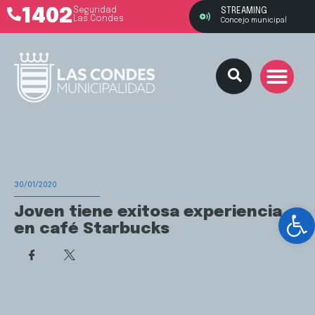
1402
Seguridad
STREAMING
Las Condes
Concejo municipal
30/01/2020
Ab
Joven tiene exitosa experiencia
en café Starbucks