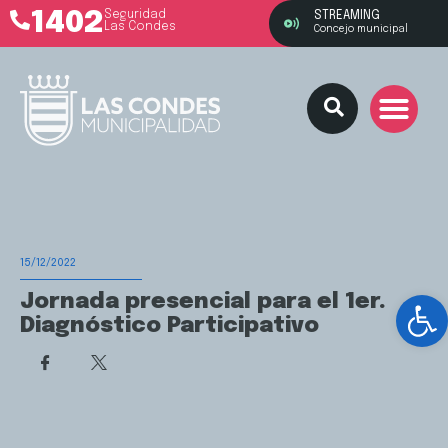
1402
Seguridad
STREAMING
Las Condes
Concejo municipal
15/12/2022
Ab
Jornada presencial para el 1er.
Diagnóstico Participativo