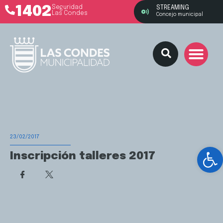
1402
Seguridad
STREAMING
Las Condes
Concejo municipal
23/02/2017
Ab
Inscripción talleres 2017