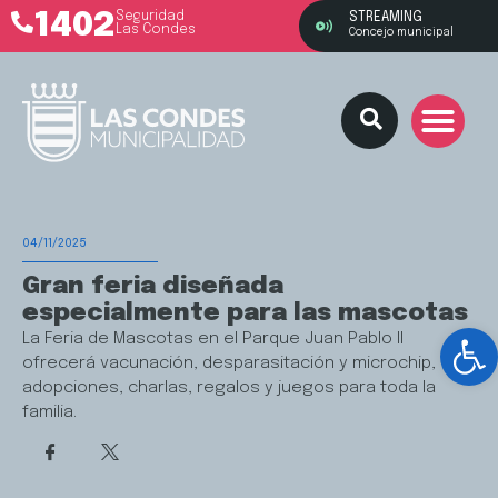
1402
Seguridad
STREAMING
Las Condes
Concejo municipal
04/11/2025
Gran feria diseñada
especialmente para las mascotas
Ab
La Feria de Mascotas en el Parque Juan Pablo II
ofrecerá vacunación, desparasitación y microchip,
adopciones, charlas, regalos y juegos para toda la
familia.