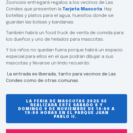
Zoonosis entregará regalos a los vecinos de Las
Condes que presenten la
Tarjeta Mascota
. Hay
botellas y platos para el agua, huesitos donde se
guardan las bolsas y bandanas.
También habrá un food truck de venta de comida para
los dueños y uno de helados para mascotas.
Y los niños no quedan fuera porque habrá un espacio
especial para ellos en el que podrán dibujar a sus
mascotas y llevarse un lindo recuerdo.
La entrada es liberada, tanto para vecinos de Las
Condes como de otras comunas.
LA FERIA DE MASCOTAS 2025 SE
REALIZARÁ ESTE SÁBADO 8 Y
DOMINGO 9 DE NOVIEMBRE DE 10:00 A
19:00 HORAS EN EL PARQUE JUAN
PABLO II.