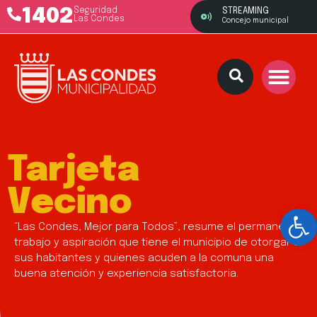
1402
Seguridad
STREAMING
Las Condes
Concejo municipal
Tarjeta
Vecino
Ab
“Las Condes, Mejor para Todos”, resume el permanente
trabajo y aspiración que tiene el municipio de otorgar a
sus habitantes y quienes acuden a la comuna una
buena atención y experiencia satisfactoria.