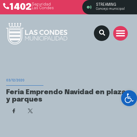
1402
Seguridad
STREAMING
Las Condes
Concejo municipal
03/12/2020
Ab
Feria Emprendo Navidad en plazas
y parques