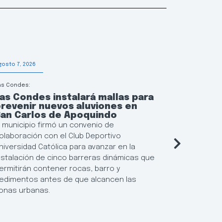
gosto 7, 2026
Agosto 6, 202
as Condes:
Educación
as Condes instalará mallas para
Las Con
revenir nuevos aluviones en
continu
San Carlos de Apoquindo
municip
l municipio firmó un convenio de
El municipi
olaboración con el Club Deportivo
flexibiliza
niversidad Católica para avanzar en la
Locales de 
nstalación de cinco barreras dinámicas que
posibilida
ermitirán contener rocas, barro y
resultados
edimentos antes de que alcancen las
establecim
onas urbanas.