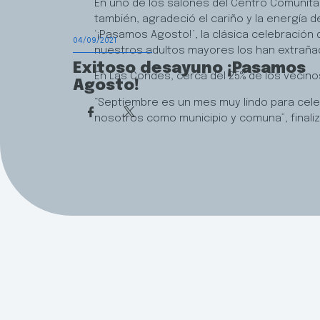
En uno de los salones del Centro Comunitar
también, agradeció el cariño y la energía 
‘¡Pasamos Agosto!’, la clásica celebración
04/09/2021
nuestros adultos mayores los han extraña
Exitoso desayuno ¡Pasamos
En Las Condes, cerca del 25% de los vecin
Agosto!
“Septiembre es un mes muy lindo para cele
nosotros como municipio y comuna”, finaliz