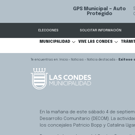
GPS Municipal – Auto
Sistema de
S
Protegido
Condes.
ELECCIONES
SOLICITAR INFORMACIÓN
MUNICIPALIDAD
VIVE LAS CONDES
TRÁMI
Inicio
»
Noticias
»
Noticia destacada
»
Exitoso 
En la mañana de este sábado 4 de septiem
Desarrollo Comunitario (DECOM). La activid
los concejales Patricio Bopp y Catalina Uga