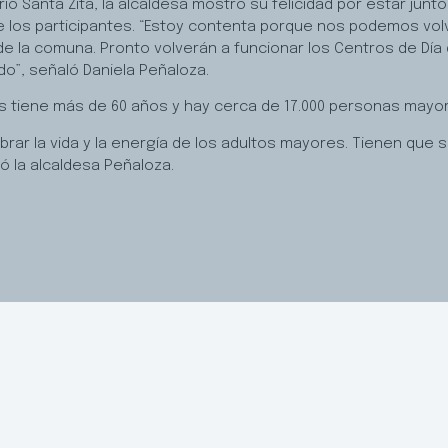
io Santa Zita, la alcaldesa mostró su felicidad por estar jun
de los participantes. “Estoy contenta porque nos podemos volv
 de la comuna. Pronto volverán a funcionar los Centros de Dí
do”, señaló Daniela Peñaloza.
os tiene más de 60 años y hay cerca de 17.000 personas mayo
brar la vida y la energía de los adultos mayores. Tienen que
ó la alcaldesa Peñaloza.