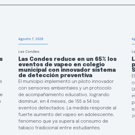
Agosto 7, 2026
A
Las Condes:
L
s
Las Condes reduce en un 65% los
L
eventos de vapeo en colegio
p
municipal con innovador sistema
de detección preventiva
E
e
El municipio implementó un piloto innovador
c
con sensores ambientales y un protocolo
U
de
de acompañamiento educativo, logrando
i
n
disminuir, en 4 meses, de 155 a 54 los
p
eventos detectados. La medida responde al
s
fuerte aumento del vapeo en adolescente,
z
fenómeno que ya supera al consumo de
tabaco tradicional entre estudiantes.