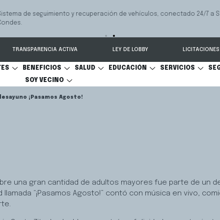
 seguimiento y recuperación de vehículos, conectado 24/7 a Seguridad 
TRANSPARENCIA ACTIVA
LEY DE LOBBY
LICITACIONES
TES
BENEFICIOS
SALUD
EDUCACIÓN
SERVICIOS
SE
SOY VECINO
desayuno ¡Pasamos Agosto!
bre una gran cantidad de adultos mayores fue parte de un de
ad llamada “¡Pasamos Agosto!” contó con música en vivo, comid
rte.