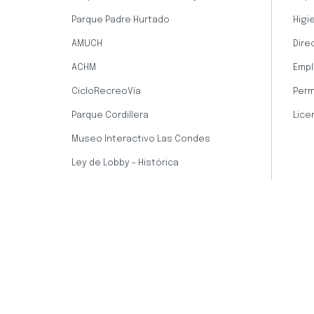
Parque Padre Hurtado
Higi
AMUCH
Dire
ACHM
Empl
CicloRecreoVía
Perm
Parque Cordillera
Lice
Museo Interactivo Las Condes
Ley de Lobby - Histórica