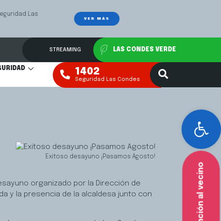
Las
Mediación Fa
VER MÁS
STREAMING
LAS CONDES VERDE
GURIDAD
1402
Seguridad Las Condes
Abr
Exitoso desayuno ¡Pasamos Agosto!
Atención al vecino
sayuno organizado por la Dirección de
a y la presencia de la alcaldesa junto con