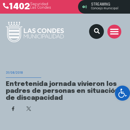
1402
Seguridad
STREAMING
Las Condes
Concejo municipal
31/08/2018
Entretenida jornada vivieron los
Ab
padres de personas en situación
de discapacidad