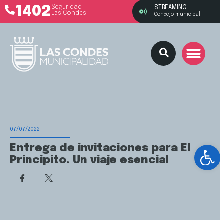
1402
Seguridad
STREAMING
Las Condes
Concejo municipal
07/07/2022
Ab
Entrega de invitaciones para El
Principito. Un viaje esencial