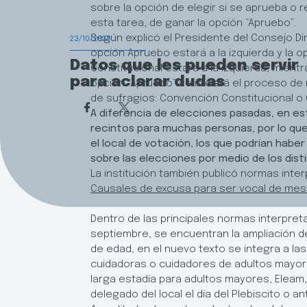
sobre la opción de elegir si se aprueba o 
esta tarea, de ganar la opción “Apruebo”.
Según explicó el Presidente del Consejo Dire
23/10/2020
opción Apruebo estará a la izquierda y la 
Datos que les pueden servir
Constitucional estará a la izquierda, mient
para aclarar dudas
opción “Apruebo” se iniciará el proceso d
de sufragios: Convención Constitucional o 
A diferencia de elecciones pasadas, en es
recintos para muchas personas, por lo que
el local de votación, los que podrían habe
sobre las elecciones por medio de los disti
La institución también publicó normas interp
Causales de excusa para ser vocal de mes
Dentro de las principales normas interpreta
septiembre, se encuentran la ampliación d
de edad, en el nuevo texto se integra a 
cuidadoras o cuidadores de adultos mayor
larga estadía para adultos mayores, Eleam, 
delegado del local el día del Plebiscito o an