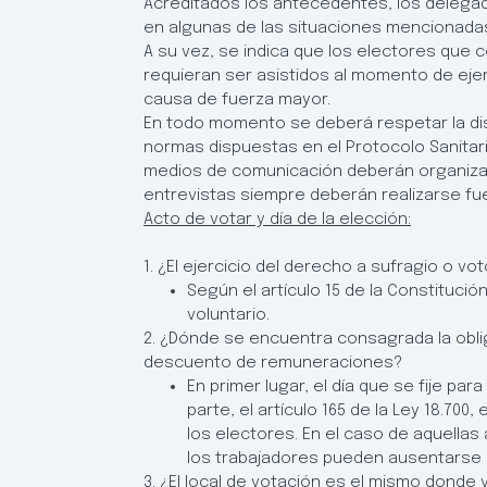
Acreditados los antecedentes, los delegad
en algunas de las situaciones mencionada
A su vez, se indica que los electores que 
requieran ser asistidos al momento de eje
causa de fuerza mayor.
En todo momento se deberá respetar la dis
normas dispuestas en el Protocolo Sanitario
medios de comunicación deberán organizars
entrevistas siempre deberán realizarse fuer
Acto de votar y día de la elección:
1. ¿El ejercicio del derecho a sufragio o vot
Según el artículo 15 de la Constitució
voluntario.
2. ¿Dónde se encuentra consagrada la obli
descuento de remuneraciones?
En primer lugar, el día que se fije pa
parte, el artículo 165 de la Ley 18.70
los electores. En el caso de aquellas
los trabajadores pueden ausentarse d
3. ¿El local de votación es el mismo donde