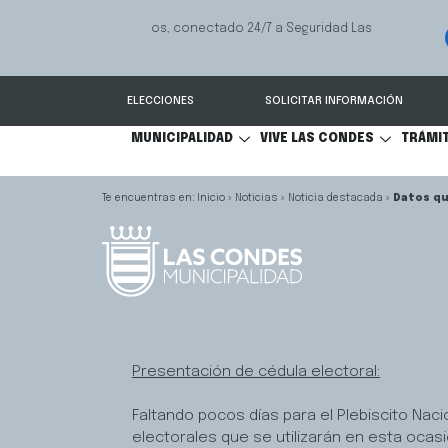
Servicio qu
Mediación Familiar
S
comunicaci
ELECCIONES
SOLICITAR INFORMACIÓN
MUNICIPALIDAD
VIVE LAS CONDES
TRÁMI
Inicio
»
Noticias
»
Noticia destacada
»
Datos qu
Presentación de cédula electoral:
Faltando pocos días para el Plebiscito Naci
electorales que se utilizarán en esta ocasi