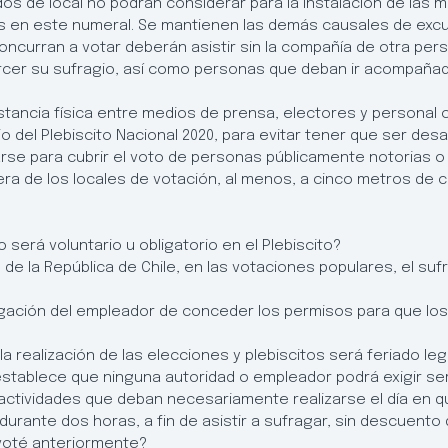
os de local no podrán considerar para la instalación de las
s en este numeral. Se mantienen las demás causales de excu
concurran a votar deberán asistir sin la compañía de otra per
rcer su sufragio, así como personas que deban ir acompañad
tancia física entre medios de prensa, electores y personal c
 del Plebiscito Nacional 2020, para evitar tener que ser desa
e para cubrir el voto de personas públicamente notorias o a
a de los locales de votación, al menos, a cinco metros de cua
o será voluntario u obligatorio en el Plebiscito?
n de la República de Chile, en las votaciones populares, el sufr
gación del empleador de conceder los permisos para que los 
ra la realización de las elecciones y plebiscitos será feriado l
0, establece que ninguna autoridad o empleador podrá exigir se
 actividades que deban necesariamente realizarse el día en q
urante dos horas, a fin de asistir a sufragar, sin descuent
 voté anteriormente?