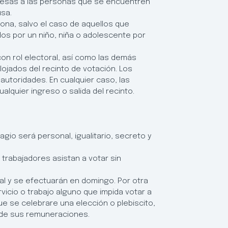
 mesas a las personas que se encuentren
sa.
sona, salvo el caso de aquellos que
os por un niño, niña o adolescente por
on rol electoral, así como las demás
lojados del recinto de votación. Los
utoridades. En cualquier caso, las
lquier ingreso o salida del recinto.
agio será personal, igualitario, secreto y
trabajadores asistan a votar sin
egal y se efectuarán en domingo. Por otra
rvicio o trabajo alguno que impida votar a
ue se celebrare una elección o plebiscito,
o de sus remuneraciones.