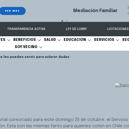
e ayuda a las familias a resolver conflictos sobre pensión de alimentos,
onal y cuidado personal.
TRANSPARENCIA ACTIVA
LEY DE LOBBY
LICITACIONES
TES
BENEFICIOS
SALUD
EDUCACIÓN
SERVICIOS
SE
SOY VECINO
e les pueden servir para aclarar dudas
onal convocado para este domingo 25 de octubre, el Servicio E
ón. Esta son las mismas tanto para quienes voten en Chile com