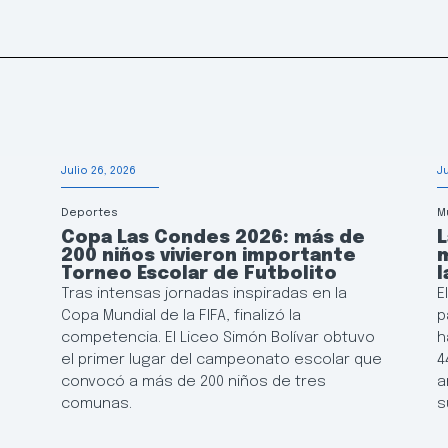
Julio 26, 2026
J
Deportes
M
Copa Las Condes 2026: más de
200 niños vivieron importante
m
e
Torneo Escolar de Futbolito
l
Tras intensas jornadas inspiradas en la
E
Copa Mundial de la FIFA, finalizó la
p
competencia. El Liceo Simón Bolívar obtuvo
h
el primer lugar del campeonato escolar que
4
convocó a más de 200 niños de tres
a
comunas.
s