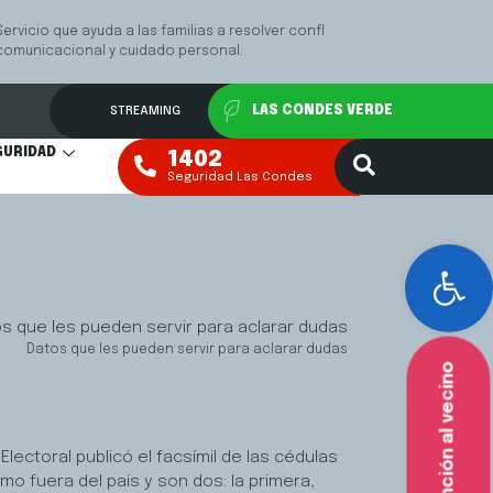
 régimen
VER MÁS
STREAMING
LAS CONDES VERDE
GURIDAD
1402
Seguridad Las Condes
Abr
Datos que les pueden servir para aclarar dudas
Atención al vecino
lectoral publicó el facsímil de las cédulas
o fuera del país y son dos: la primera,