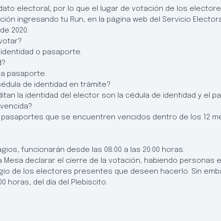
dato electoral; por lo que el lugar de votación de los elector
ación ingresando tu Run, en la página web del Servicio Elector
 de 2020.
votar?
 identidad o pasaporte.
d?
a pasaporte.
édula de identidad en trámite?
an la identidad del elector son la cédula de identidad y el p
 vencida?
o pasaportes que se encuentren vencidos dentro de los 12 mes
ios, funcionarán desde las 08:00 a las 20:00 horas.
e la Mesa declarar el cierre de la votación, habiendo personas 
agio de los electores presentes que deseen hacerlo. Sin emb
 horas, del día del Plebiscito.