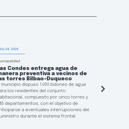
ulio 24, 2026
Julio 20, 2026
unicipalidad
Municipalidad
Las Condes entrega agua de
Las Con
anera preventiva a vecinos de
solidari
as torres Bilbao–Duqueco
afectada
Región 
l municipio dispuso 1.000 bidones de agua
La alcalde
ara los residentes del conjunto
Martín, inf
abitacional, compuesto por cinco torres y
puntos de 
45 departamentos, con el objetivo de
perecibles
nticiparse a eventuales interrupciones del
vecinos da
uministro durante el sistema frontal.