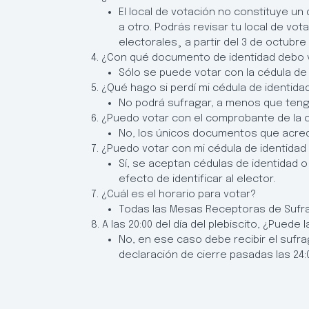
El local de votación no constituye un 
a otro. Podrás revisar tu local de vot
electorales¸ a partir del 3 de octubre
4. ¿Con qué documento de identidad debo 
Sólo se puede votar con la cédula de
5. ¿Qué hago si perdí mi cédula de identida
No podrá sufragar, a menos que teng
6. ¿Puedo votar con el comprobante de la c
No, los únicos documentos que acredit
7. ¿Puedo votar con mi cédula de identidad
Sí, se aceptan cédulas de identidad 
efecto de identificar al elector.
7. ¿Cuál es el horario para votar?
Todas las Mesas Receptoras de Sufrag
8. A las 20:00 del día del plebiscito, ¿Pued
No, en ese caso debe recibir el sufr
declaración de cierre pasadas las 24:00