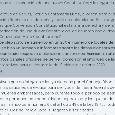
rechaza la redacción de una nueva Constitución; y la segunda
ctivo de Servel, Patricio Santamaría Mutis, el orden será el si
opción Rechazo a la derecha y, será de color blanco. En la se
ras que Convención Constitucional estará a la derecha y será 
e redacción de una Nueva Constitución, de acuerdo con el ti
Convención Mixta Constitucional”.
te plebiscito se aumentó en un 26% el número de locales de 
 se hizo un llamado a informarse sobre los datos electorale
r cambiado respecto a elecciones anteriores. Asimismo, reiter
ntos canales oficiales de Servel, como son el sitio web de la
retativas para el desarrollo del Plebiscito Nacional 2020.
a:
tivas que se integran a las ya dictadas por el Consejo Direct
e las causales de excusa para ser vocal de mesa. Además de 
las mujeres embarazadas, pero durante todo el período de g
es o personas con necesidades especiales. y las que se d
asimilándolos al número 6 del artículo 49 de la Ley 18.700, tod
te el Juez de Policía Local si llegaren a ser citados.