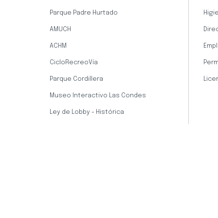
Parque Padre Hurtado
Higi
AMUCH
Dire
ACHM
Empl
CicloRecreoVía
Perm
Parque Cordillera
Lice
Museo Interactivo Las Condes
Ley de Lobby - Histórica