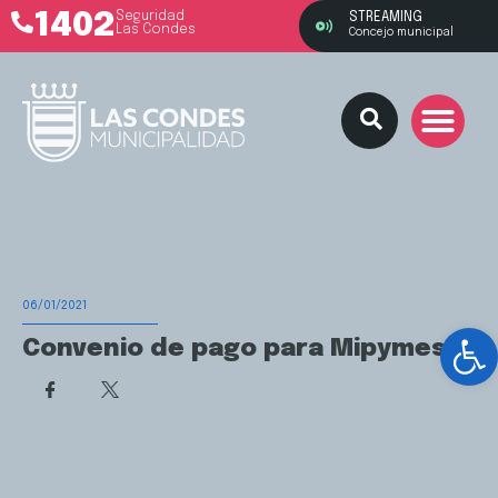
1402
Seguridad
STREAMING
Las Condes
Concejo municipal
06/01/2021
Ab
Convenio de pago para Mipymes