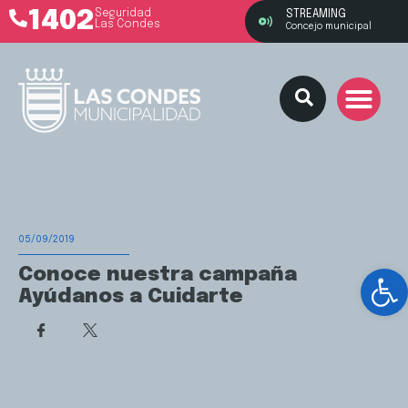
1402
Seguridad
STREAMING
Las Condes
Concejo municipal
05/09/2019
Ab
Conoce nuestra campaña
Ayúdanos a Cuidarte