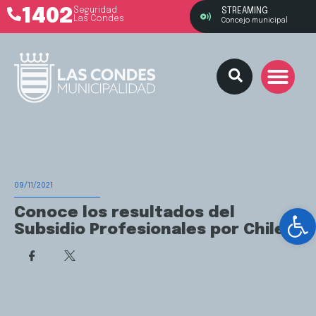
1402
Seguridad
STREAMING
Las Condes
Concejo municipal
09/11/2021
Ab
Conoce los resultados del
Subsidio Profesionales por Chile