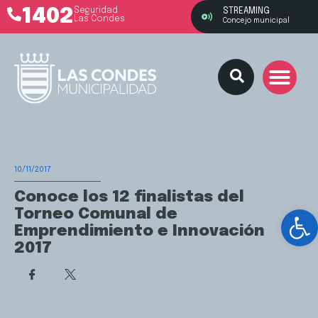
1402
Seguridad
STREAMING
Las Condes
Concejo municipal
10/11/2017
Conoce los 12 finalistas del
Ab
Torneo Comunal de
Emprendimiento e Innovación
2017