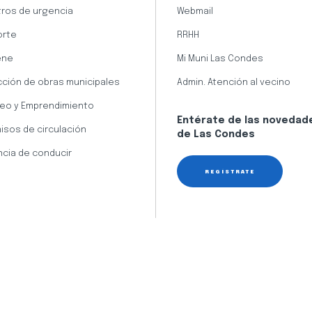
ros de urgencia
Webmail
orte
RRHH
ene
Mi Muni Las Condes
cción de obras municipales
Admin. Atención al vecino
eo y Emprendimiento
Entérate de las novedad
isos de circulación
de Las Condes
ncia de conducir
REGÍSTRATE