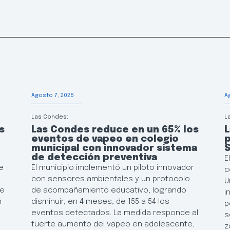
Agosto 7, 2026
A
Las Condes:
L
s
Las Condes reduce en un 65% los
L
eventos de vapeo en colegio
p
municipal con innovador sistema
de detección preventiva
E
e
El municipio implementó un piloto innovador
c
con sensores ambientales y un protocolo
U
de
de acompañamiento educativo, logrando
i
n
disminuir, en 4 meses, de 155 a 54 los
p
eventos detectados. La medida responde al
s
fuerte aumento del vapeo en adolescente,
z