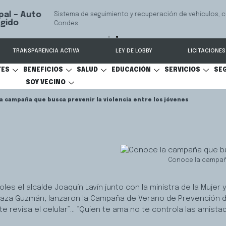
 seguimiento y recuperación de vehículos, conectado 24/7 a Seguridad 
TRANSPARENCIA ACTIVA
LEY DE LOBBY
LICITACIONES
TES
BENEFICIOS
SALUD
EDUCACIÓN
SERVICIOS
SE
SOY VECINO
a campaña que busca prevenir la violencia entre los jóvenes
Conoce la campaña
es el alcalde Joaquín Lavín junto con la ministra de la Mujer y
Plaza Guzmán, lanzaron la Campaña de Verano de Prevención d
 revisa el celular”… “Quien te ama no te controla las amistad