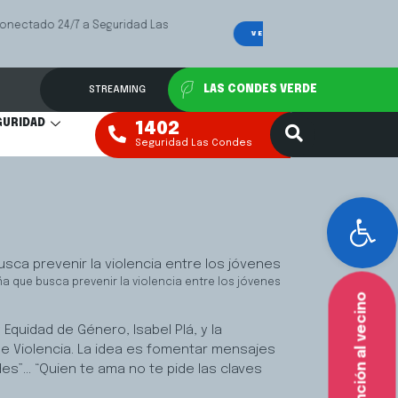
Las
Mediación Fa
VER MÁS
STREAMING
LAS CONDES VERDE
GURIDAD
1402
Seguridad Las Condes
Abr
 que busca prevenir la violencia entre los jóvenes
Atención al vecino
 Equidad de Género, Isabel Plá, y la
e Violencia. La idea es fomentar mensajes
es”… “Quien te ama no te pide las claves