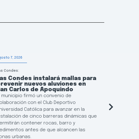
gosto 7, 2026
Agosto 6, 202
as Condes:
Educación
as Condes instalará mallas para
Las Con
revenir nuevos aluviones en
continu
San Carlos de Apoquindo
municip
l municipio firmó un convenio de
El municipi
olaboración con el Club Deportivo
flexibiliza
niversidad Católica para avanzar en la
Locales de 
nstalación de cinco barreras dinámicas que
posibilida
ermitirán contener rocas, barro y
resultados
edimentos antes de que alcancen las
establecim
onas urbanas.