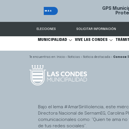
GPS Municipal – Auto
Sistema de
S
Protegido
Condes.
ELECCIONES
SOLICITAR INFORMACIÓN
MUNICIPALIDAD
VIVE LAS CONDES
TRÁMI
Inicio
»
Noticias
»
Noticia destacada
»
Conoce l
Bajo el lema #AmarSinViolencia, este miércol
Directora Nacional de SernamEG, Carolina 
comunicacionales como: “Quien te ama no te
de tus redes sociales”.