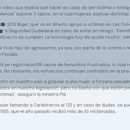
n video que explica qué hacer en caso de ser víctima o testi
violencia” expone 3 casos, en el cual mujeres explican distintas
ca
botón SOS Mujer, que va en directo apoyo a víctimas en Las Co
s
rtar a Seguridad Ciudadana en caso de estar en riesgo. “Perm
ticia no se cumplen. La tecnología hoy día ayuda mucho”, seña
ar todo tipo de agresiones, ya sea, por parte de la víctima o
 Fiscalía.
 se registraron109 casos de femicidios frustrados, lo cual r
os. No obstante, los esfuerzos continúan centrados en la pr
erecho en nuestro país a golpear a una mujer, a forzarla sexua
nados en nuestra legislación, pero no basta con que estén p
ctimas”, aseguró la ministra Plá.
nciar llamando a Carabineros al 133 y en caso de dudas, se pu
l 1455, que el año pasado recibió más de 50 mil llamadas.