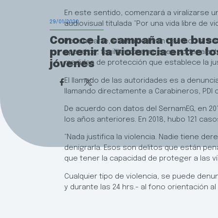
En este sentido, comenzará a viralizarse u
29/01/2020
audiovisual titulada “Por una vida libre de 
Conoce la campaña que bus
Por su parte, el alcalde Lavín destacó el 
prevenir la violencia entre lo
aparatos, facilitando a mujeres poder ale
jóvenes
medidas de protección que establece la jus
El llamado de las autoridades es a denunci
llamando directamente a Carabineros, PDI o
De acuerdo con datos del SernamEG, en 2019
los años anteriores. En 2018, hubo 121 cas
“Nada justifica la violencia. Nadie tiene d
denigrarla. Esos son delitos que están pe
que tener la capacidad de proteger a las ví
Cualquier tipo de violencia, se puede denu
y durante las 24 hrs.- al fono orientación a