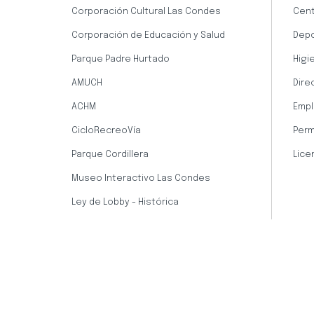
Corporación Cultural Las Condes
Cent
Corporación de Educación y Salud
Dep
Parque Padre Hurtado
Higi
AMUCH
Dire
ACHM
Empl
CicloRecreoVía
Perm
Parque Cordillera
Lice
Museo Interactivo Las Condes
Ley de Lobby - Histórica