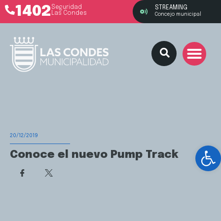
1402
Seguridad
STREAMING
Las Condes
Concejo municipal
20/12/2019
Ab
Conoce el nuevo Pump Track