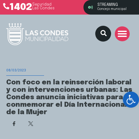
1402
Seguridad
STREAMING
Las Condes
Concejo municipal
08/03/2023
Con foco en la reinserción laboral
y con intervenciones urbanas: Las
Ab
Condes anuncia iniciativas para
conmemorar el Día Internacional
de la Mujer