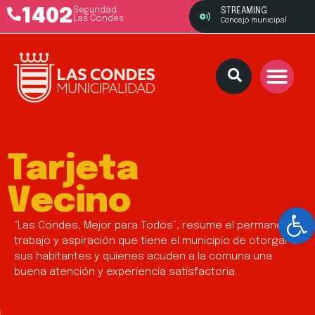
1402
Seguridad
STREAMING
Las Condes
Concejo municipal
Tarjeta
Vecino
Ab
“Las Condes, Mejor para Todos”, resume el permanente
trabajo y aspiración que tiene el municipio de otorgar a
sus habitantes y quienes acuden a la comuna una
buena atención y experiencia satisfactoria.