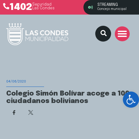
1402
Seguridad
STREAMING
Las Condes
Concejo municipal
04/06/2020
Ab
Colegio Simón Bolívar acoge a 100
ciudadanos bolivianos