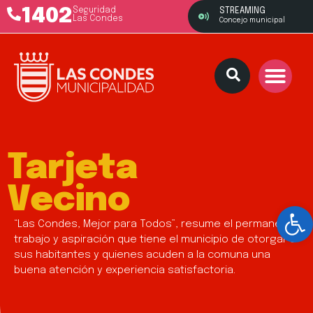
1402
Seguridad
STREAMING
Las Condes
Concejo municipal
Tarjeta
Vecino
Ab
“Las Condes, Mejor para Todos”, resume el permanente
trabajo y aspiración que tiene el municipio de otorgar a
sus habitantes y quienes acuden a la comuna una
buena atención y experiencia satisfactoria.