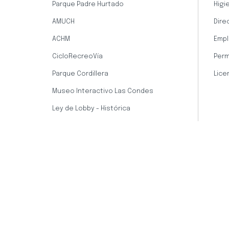
Parque Padre Hurtado
Higi
AMUCH
Dire
ACHM
Empl
CicloRecreoVía
Perm
Parque Cordillera
Lice
Museo Interactivo Las Condes
Ley de Lobby - Histórica