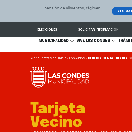
GPS Municipal – Auto
Sistema de
S
Protegido
Condes.
ELECCIONES
SOLICITAR INFORMACIÓN
MUNICIPALIDAD
VIVE LAS CONDES
TRÁMI
Inicio
»
Convenios
»
CLINICA DENTAL MARIA 
Tarjeta
Vecino