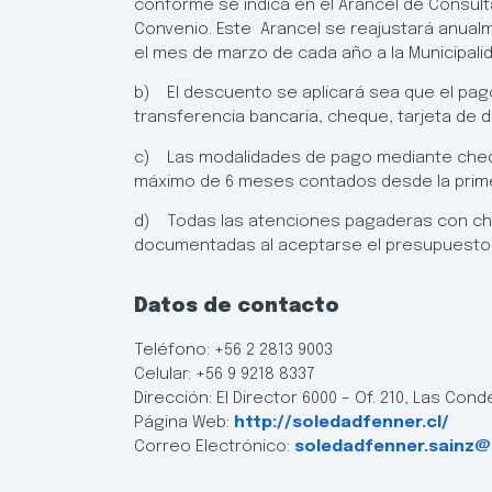
conforme se indica en el Arancel de Consul
Convenio. Este Arancel se reajustará anual
el mes de marzo de cada año a la Municipali
b) El descuento se aplicará sea que el pag
transferencia bancaria, cheque, tarjeta de d
c) Las modalidades de pago mediante cheq
máximo de 6 meses contados desde la prim
d) Todas las atenciones pagaderas con c
documentadas al aceptarse el presupuesto
Datos de contacto
Teléfono: +56 2 2813 9003
Celular: +56 9 9218 8337
Dirección: El Director 6000 – Of. 210, Las Con
Página Web:
http://soledadfenner.cl/
Correo Electrónico:
soledadfenner.sainz@