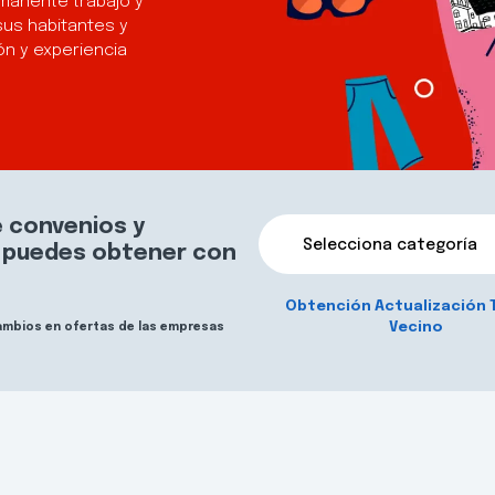
manente trabajo y
sus habitantes y
n y experiencia
 convenios y
Selecciona categoría
e puedes obtener con
Obtención Actualización 
Vecino
cambios en ofertas de las empresas