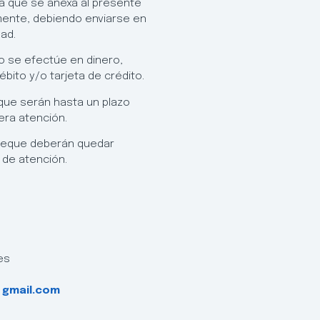
ta que se anexa al presente
mente, debiendo enviarse en
dad.
o se efectúe en dinero,
ébito y/o tarjeta de crédito.
ue serán hasta un plazo
era atención.
heque deberán quedar
 de atención.
des
 gmail.com