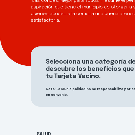
“Las Condes, Mejor para Todos”, resume el per
aspiración que tiene el municipio de otorgar a 
quienes acuden a la comuna una buena atenció
satisfactoria.
Selecciona una categoría de
descubre los beneficios qu
tu Tarjeta Vecino.
Nota: La Municipalidad no se responsabiliza por 
en convenio.
SALUD