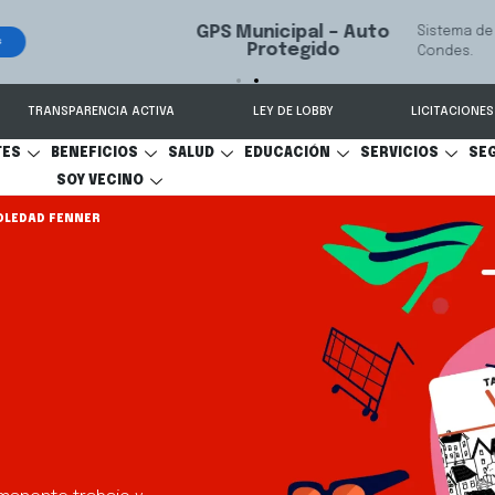
 seguimiento y recuperación de vehículos, conectado 24/7 a Seguridad 
TRANSPARENCIA ACTIVA
LEY DE LOBBY
LICITACIONES
TES
BENEFICIOS
SALUD
EDUCACIÓN
SERVICIOS
SE
SOY VECINO
SOLEDAD FENNER