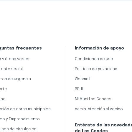
guntas frecuentes
Información de apoyo
 y áreas verdes
Condiciones de uso
tente social
Políticas de privacidad
ros de urgencia
Webmail
orte
RRHH
ene
Mi Muni Las Condes
cción de obras municipales
Admin. Atención al vecino
eo y Emprendimiento
Entérate de las novedad
isos de circulación
de Las Condes