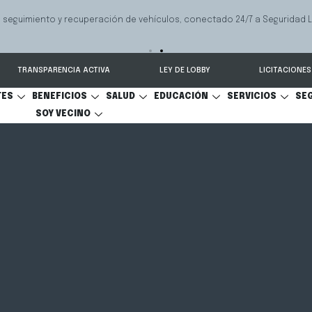
 seguimiento y recuperación de vehículos, conectado 24/7 a Seguridad 
TRANSPARENCIA ACTIVA
LEY DE LOBBY
LICITACIONES
TES
BENEFICIOS
SALUD
EDUCACIÓN
SERVICIOS
SE
SOY VECINO