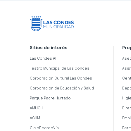
Sitios de interés
Pre
Las Condes AI
Aseo
Teatro Municipal de Las Condes
Asis
Corporación Cultural Las Condes
Cent
Corporación de Educación y Salud
Dep
Parque Padre Hurtado
Higi
AMUCH
Dire
ACHM
Empl
CicloRecreoVía
Perm