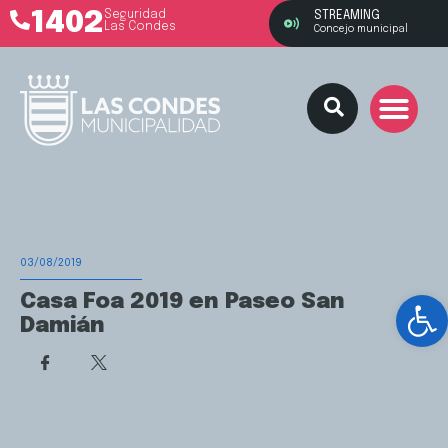
1402
Seguridad
STREAMING
Las Condes
Concejo municipal
03/08/2019
Ab
Casa Foa 2019 en Paseo San
Damián