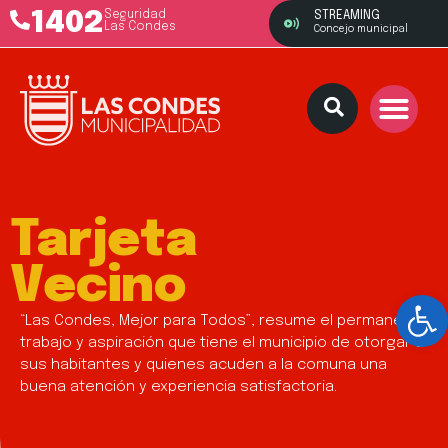
1402
Seguridad
STREAMING
Las Condes
Concejo municipal
Tarjeta
Vecino
Ab
“Las Condes, Mejor para Todos”, resume el permanente
trabajo y aspiración que tiene el municipio de otorgar a
sus habitantes y quienes acuden a la comuna una
buena atención y experiencia satisfactoria.