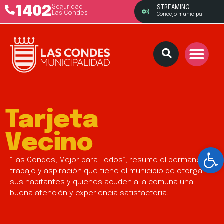
1402
Seguridad
STREAMING
Las Condes
Concejo municipal
Tarjeta
Vecino
Ab
“Las Condes, Mejor para Todos”, resume el permanente
trabajo y aspiración que tiene el municipio de otorgar a
sus habitantes y quienes acuden a la comuna una
buena atención y experiencia satisfactoria.