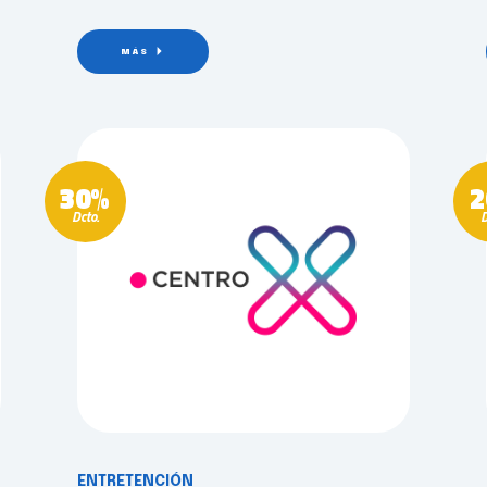
MÁS
30%
2
Dcto.
D
ENTRETENCIÓN