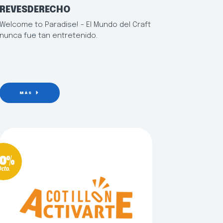
REVESDERECHO
Welcome to Paradise! - El Mundo del Craft
nunca fue tan entretenido.
MÁS
0%
cto.