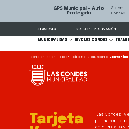
GPS Municipal – Auto
Sistema de
S
Protegido
Condes.
ELECCIONES
SOLICITAR INFORMACIÓN
MUNICIPALIDAD
VIVE LAS CONDES
TRÁMI
Inicio
»
Beneficios
»
Tarjeta vecino
»
Convenios
Tarjeta
“Las Condes, Me
permanente trab
de otorgar a su