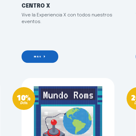
CENTRO X
Vive la Experiencia X con todos nuestros
eventos.
MÁS
10%
2
Dcto.
D