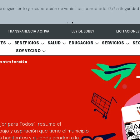
 seguimiento y recuperación de vehículos, conectado 24/7 a Seguridad 
TRANSPARENCIA ACTIVA
LEY DE LOBBY
LICITACIONES
TES
BENEFICIOS
SALUD
EDUCACIÓN
SERVICIOS
SE
SOY VECINO
 entretención
jor para Todos”, resume el
ajo y aspiración que tiene el municipio
s habitantes y quienes acuden a la