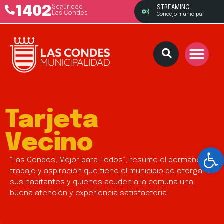
1402
Seguridad
STREAMING
Las Condes
Concejo municipal
Tarjeta
Vecino
Ab
“Las Condes, Mejor para Todos”, resume el permanente
trabajo y aspiración que tiene el municipio de otorgar a
sus habitantes y quienes acuden a la comuna una
buena atención y experiencia satisfactoria.