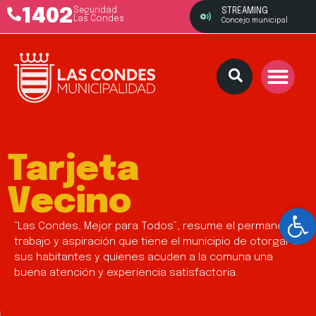
1402
Seguridad
STREAMING
Las Condes
Concejo municipal
Tarjeta
Vecino
Ab
“Las Condes, Mejor para Todos”, resume el permanente
trabajo y aspiración que tiene el municipio de otorgar a
sus habitantes y quienes acuden a la comuna una
buena atención y experiencia satisfactoria.