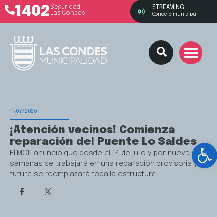
1402
Seguridad
STREAMING
Las Condes
Concejo municipal
11/07/2025
¡Atención vecinos! Comienza
reparación del Puente Lo Saldes
Ab
El MOP anunció que desde el 14 de julio y por nueve
semanas se trabajará en una reparación provisoria y a
futuro se reemplazará toda la estructura.