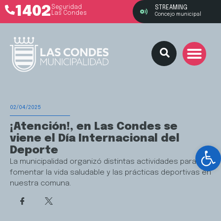
1402
Seguridad
STREAMING
Las Condes
Concejo municipal
02/04/2025
¡Atención!, en Las Condes se
viene el Día Internacional del
Ab
Deporte
La municipalidad organizó distintas actividades para
fomentar la vida saludable y las prácticas deportivas en
nuestra comuna.