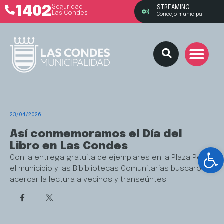
1402
Seguridad
STREAMING
Las Condes
Concejo municipal
23/04/2026
Así conmemoramos el Día del
Libro en Las Condes
Ab
Con la entrega gratuita de ejemplares en la Plaza Perú,
el municipio y las Bibibliotecas Comunitarias buscaron
acercar la lectura a vecinos y transeúntes.