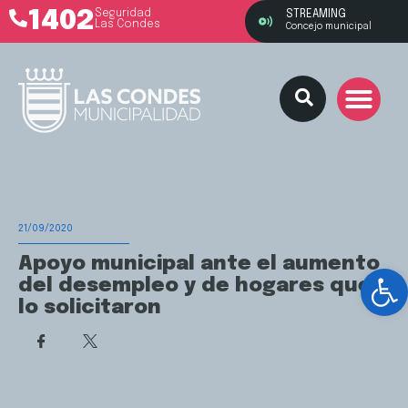
1402
Seguridad
STREAMING
Las Condes
Concejo municipal
21/09/2020
Apoyo municipal ante el aumento
Ab
del desempleo y de hogares que
lo solicitaron