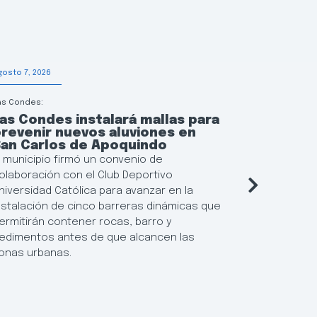
gosto 7, 2026
Agosto 6, 202
as Condes:
Educación
as Condes instalará mallas para
Las Con
revenir nuevos aluviones en
continu
San Carlos de Apoquindo
municip
l municipio firmó un convenio de
El municipi
olaboración con el Club Deportivo
flexibiliza
niversidad Católica para avanzar en la
Locales de 
nstalación de cinco barreras dinámicas que
posibilida
ermitirán contener rocas, barro y
resultados
edimentos antes de que alcancen las
establecim
onas urbanas.