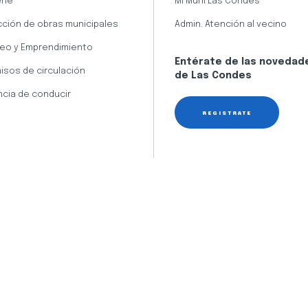
ene
Mi Muni Las Condes
cción de obras municipales
Admin. Atención al vecino
eo y Emprendimiento
Entérate de las novedad
isos de circulación
de Las Condes
ncia de conducir
REGÍSTRATE