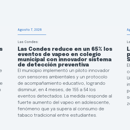
Agosto 7, 2026
A
Las Condes:
L
s
Las Condes reduce en un 65% los
L
eventos de vapeo en colegio
p
municipal con innovador sistema
de detección preventiva
E
e
El municipio implementó un piloto innovador
c
con sensores ambientales y un protocolo
U
de
de acompañamiento educativo, logrando
i
n
disminuir, en 4 meses, de 155 a 54 los
p
eventos detectados. La medida responde al
s
fuerte aumento del vapeo en adolescente,
z
fenómeno que ya supera al consumo de
tabaco tradicional entre estudiantes.