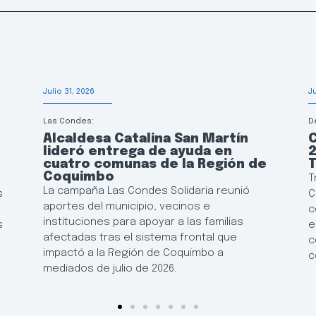
Julio 31, 2026
J
Las Condes:
D
Alcaldesa Catalina San Martín
lideró entrega de ayuda en
2
cuatro comunas de la Región de
T
Coquimbo
T
La campaña Las Condes Solidaria reunió
s
C
aportes del municipio, vecinos e
c
instituciones para apoyar a las familias
s
e
afectadas tras el sistema frontal que
c
impactó a la Región de Coquimbo a
c
mediados de julio de 2026.