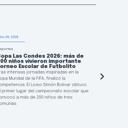
ulio 26, 2026
Julio 24, 2026
eportes
Municipalidad
Copa Las Condes 2026: más de
Las Con
00 niños vivieron importante
manera 
orneo Escolar de Futbolito
las tor
ras intensas jornadas inspiradas en la
El municipi
opa Mundial de la FIFA, finalizó la
para los r
ompetencia. El Liceo Simón Bolívar obtuvo
habitacion
l primer lugar del campeonato escolar que
445 depart
onvocó a más de 200 niños de tres
anticiparse
omunas.
suministro 