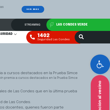
Las
Mediación Fa
VER MÁS
STREAMING
LAS CONDES VERDE
GURIDAD
1402
Seguridad Las Condes
Abr
vín premia a cursos destacados en la Prueba Simce
Atención al vecino
ales de Las Condes que en la última prueba
ud de Las Condes.
vos docentes, quienes fueron parte