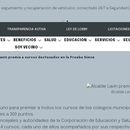
 seguimiento y recuperación de vehículos, conectado 24/7 a Seguridad 
TRANSPARENCIA ACTIVA
LEY DE LOBBY
LICITACIONES
TES
BENEFICIOS
SALUD
EDUCACIÓN
SERVICIOS
SE
SOY VECINO
Lavín premia a cursos destacados en la Prueba Simce
Alcalde La
yuno para premiar a todos los cursos de los colegios municip
es a 300 puntos.
oncejales y autoridades de la Corporación de Educación y Sal
 14 cursos, cada uno de ellos acompañados por sus respecti