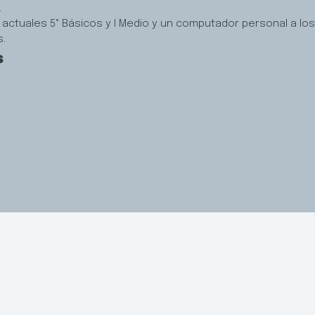
.
 actuales 5° Básicos y I Medio y un computador personal a los
s.
s