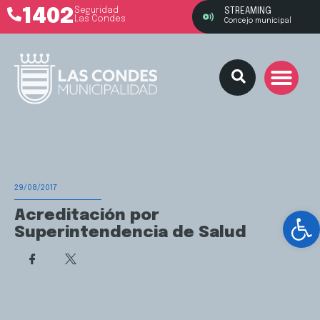
1402
Seguridad
STREAMING
Las Condes
Concejo municipal
29/08/2017
Ab
Acreditación por
Superintendencia de Salud