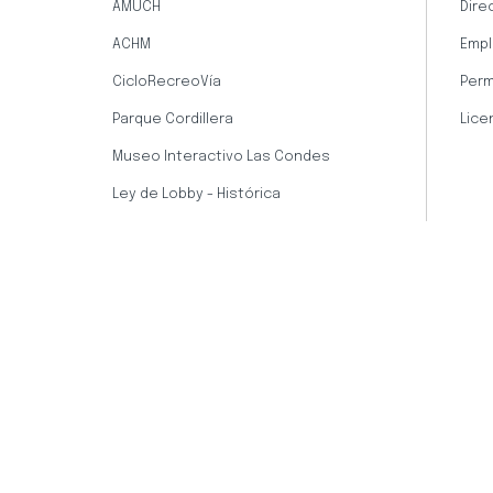
AMUCH
Dire
ACHM
Empl
CicloRecreoVía
Perm
Parque Cordillera
Lice
Museo Interactivo Las Condes
Ley de Lobby - Histórica