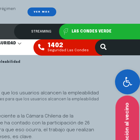
 régimen
VER MÁS
STREAMING
LAS CONDES VERDE
GURIDAD
1402
Seguridad Las Condes
leabilidad
Abr
s para que los usuarios alcancen la empleabilidad
Atención al vecino
ciente a la Cámara Chilena de la
e ha contado con la participación de 26
a que eso ocurra, el trabajo que realizan
ses, es clave.