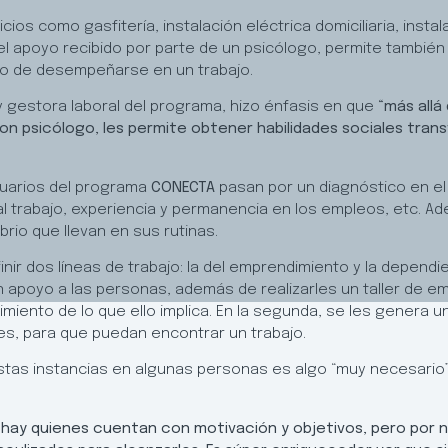
ficios como gasfitería, instalación eléctrica domiciliaria, ins
l apoyo recibido por parte de un psicólogo, permite también
o de desempeñarse en un trabajo.
y gestora laboral del programa, hizo énfasis en que
“más allá
on psicólogo, les permite obtener habilidades sociales tran
suarios del programa
CONECTA
pasan por un diagnóstico en el
l trabajo, experiencia y permanencia en los empleos, etc. Ade
ibrio que llevan en sus rutinas.
ir dos líneas de trabajo: la del emprendimiento y la dependie
poyo a las personas, además de realizarles un taller de em
ento de lo que ello implica. En la segunda, se les genera un 
es, para que puedan encontrar un trabajo.
stas instancias en algunas personas es algo “muy necesario
e hay quienes cuentan con motivación y objetivos, pero por 