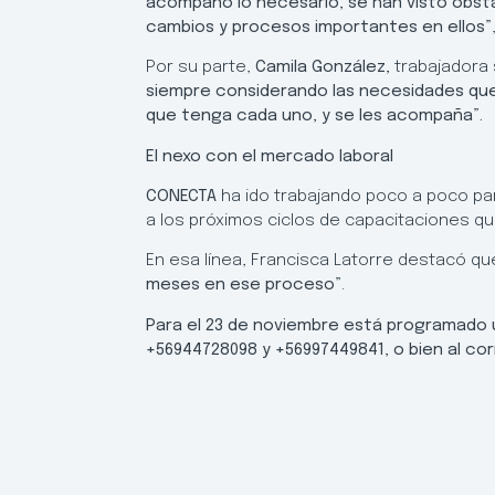
acompañó lo necesario, se han visto obsta
cambios y procesos importantes en ellos”
Por su parte,
Camila González,
trabajadora
siempre considerando las necesidades que 
que tenga cada uno, y se les acompaña”.
El nexo con el mercado laboral
CONECTA
ha ido trabajando poco a poco pa
a los próximos ciclos de capacitaciones qu
En esa línea, Francisca Latorre destacó q
meses en ese proceso”
.
Para el 23 de noviembre está programado 
+56944728098 y +56997449841, o bien al c