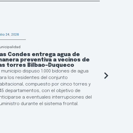
ulio 24, 2026
Julio 20, 2026
unicipalidad
Municipalidad
Las Condes entrega agua de
Las Con
anera preventiva a vecinos de
solidari
as torres Bilbao–Duqueco
afectada
Región 
l municipio dispuso 1.000 bidones de agua
La alcalde
ara los residentes del conjunto
Martín, inf
abitacional, compuesto por cinco torres y
puntos de 
45 departamentos, con el objetivo de
perecibles
nticiparse a eventuales interrupciones del
vecinos da
uministro durante el sistema frontal.