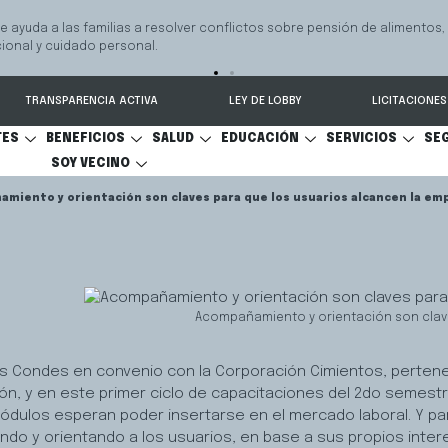
e ayuda a las familias a resolver conflictos sobre pensión de alimentos,
onal y cuidado personal.
TRANSPARENCIA ACTIVA
LEY DE LOBBY
LICITACIONES
TES
BENEFICIOS
SALUD
EDUCACIÓN
SERVICIOS
SE
SOY VECINO
miento y orientación son claves para que los usuarios alcancen la emp
Acompañamiento y orientación son clave
 Las Condes en convenio con la Corporación Cimientos, pertene
ión, y en este primer ciclo de capacitaciones del 2do semestr
ódulos esperan poder insertarse en el mercado laboral. Y par
do y orientando a los usuarios, en base a sus propios intere