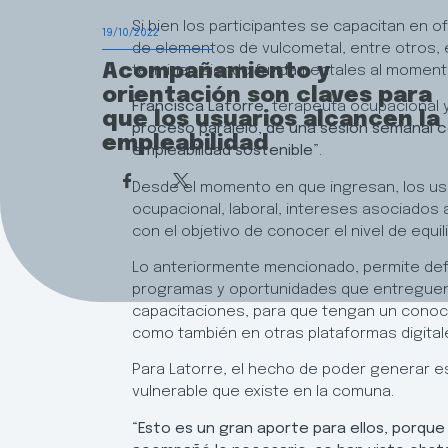
Si bien los participantes se capacitan en o
19/10/2022
de elementos de vulcometal, entre otros, e
Acompañamiento y
terminan siendo fundamentales al moment
orientación son claves para
Francisca Latorre
, terapeuta ocupacional 
que los usuarios alcancen la
proceso paralelo, de una sesión semanal c
empleabilidad
empleabilidad sostenible”
.
Desde el momento en que ingresan, los u
ocupacional, laboral, intereses asociados a
con el objetivo de conocer el nivel de equil
Lo anteriormente mencionado, permite defin
programas y oportunidades que entreguen a
capacitaciones, para que tengan un conocimi
como también en otras plataformas digital
Para Latorre, el hecho de poder generar e
vulnerable que existe en la comuna.
“Esto es un gran aporte para ellos, porqu