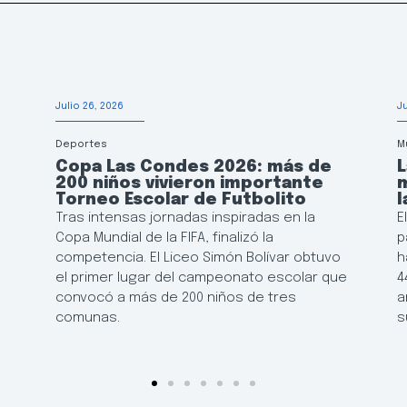
Julio 26, 2026
J
Deportes
M
Copa Las Condes 2026: más de
200 niños vivieron importante
m
e
Torneo Escolar de Futbolito
l
Tras intensas jornadas inspiradas en la
E
Copa Mundial de la FIFA, finalizó la
p
competencia. El Liceo Simón Bolívar obtuvo
h
el primer lugar del campeonato escolar que
4
convocó a más de 200 niños de tres
a
comunas.
s