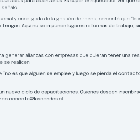
culizados para alcanzarlos. Es súper enriquecedor ver que 
, señaló.
 social y encargada de la gestión de redes, comentó que
“la 
tengan. Aquí no se imponen lugares ni formas de trabajo, si
ra generar alianzas con empresas que quieran tener una res
e se realicen.
ue
“no es que alguien se emplee y luego se pierda el contac
un nuevo ciclo de capacitaciones. Quienes deseen inscribir
orreo conecta@lascondes.cl.