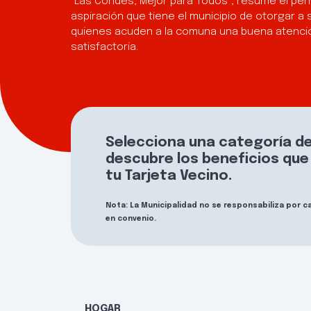
“Las Condes, Mejor para Todos”, resume el per
aspiración que tiene el municipio de otorgar a 
quienes acuden a la comuna una buena atenció
satisfactoria.
Selecciona una categoría de
descubre los beneficios qu
tu Tarjeta Vecino.
Nota: La Municipalidad no se responsabiliza por 
en convenio.
HOGAR