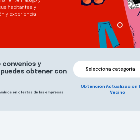
manente trabajo y
sus habitantes y
n y experiencia
 convenios y
Selecciona categoría
e puedes obtener con
Obtención Actualización 
Vecino
cambios en ofertas de las empresas