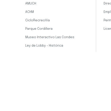
AMUCH
Dire
ACHM
Empl
CicloRecreoVía
Perm
Parque Cordillera
Lice
Museo Interactivo Las Condes
Ley de Lobby - Histórica