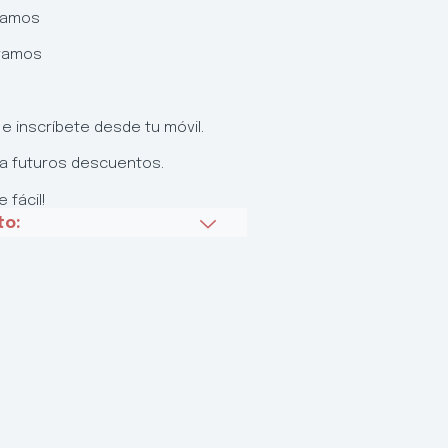
gramos
gramos
e inscríbete desde tu móvil.
ra futuros descuentos.
 fácil!
to: