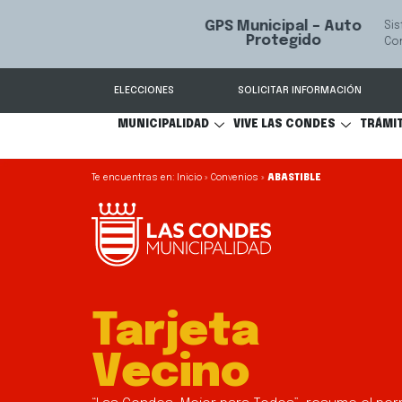
GPS Municipal – Auto
Sistema de
S
Protegido
Condes.
ELECCIONES
SOLICITAR INFORMACIÓN
MUNICIPALIDAD
VIVE LAS CONDES
TRÁMI
Inicio
»
Convenios
»
ABASTIBLE
Tarjeta
Vecino