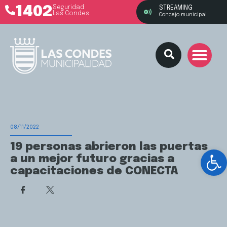
1402
Seguridad
STREAMING
Las Condes
Concejo municipal
08/11/2022
19 personas abrieron las puertas
Ab
a un mejor futuro gracias a
capacitaciones de CONECTA