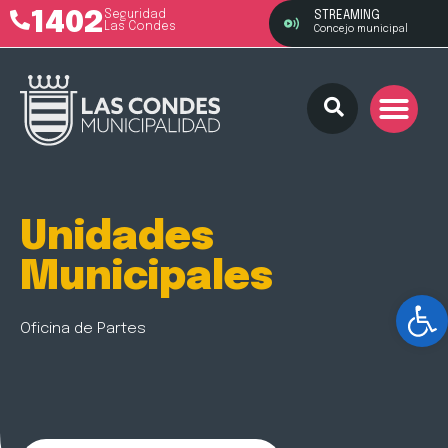
1402
Seguridad
STREAMING
Las Condes
Concejo municipal
Unidades
Municipales
Ab
Oficina de Partes