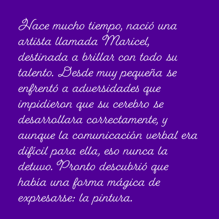
Hace mucho tiempo, nació una
artista llamada Maricel,
destinada a brillar con todo su
talento. Desde muy pequeña se
enfrentó a adversidades que
impidieron que su cerebro se
desarrollara correctamente, y
aunque la comunicación verbal era
difícil para ella, eso nunca la
detuvo. Pronto descubrió que
había una forma mágica de
expresarse: la pintura.