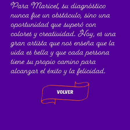
Para Maricel, su diagnóstico
nunca fue un obstáculo, sino una
oportunidad que superó con
colores y creatividad. Hoy, es una
gran artista que nos enseña que la
vida es bella y que cada persona
tiene su propio camino para
alcanzar el éxito y la felicidad.
VOLVER