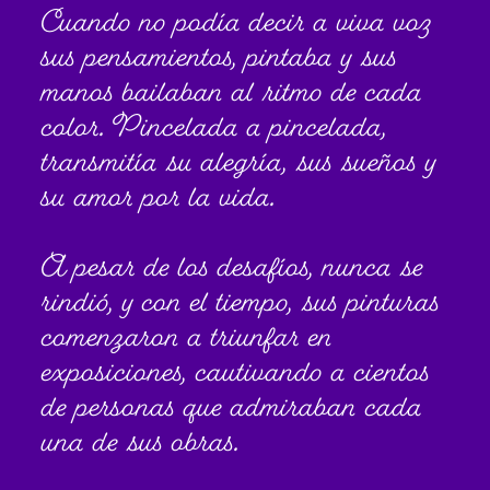
Cuando no podía decir a viva voz
sus pensamientos, pintaba y sus
manos bailaban al ritmo de cada
color. Pincelada a pincelada,
transmitía su alegría, sus sueños y
su amor por la vida.
A pesar de los desafíos, nunca se
rindió, y con el tiempo, sus pinturas
comenzaron a triunfar en
exposiciones, cautivando a cientos
de personas que admiraban cada
una de sus obras.